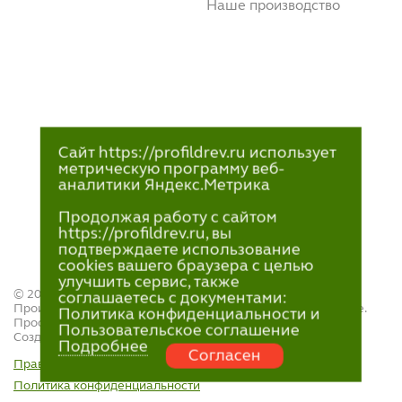
Наше производство
Сайт https://profildrev.ru использует
метрическую программу веб-
аналитики Яндекс.Метрика
Продолжая работу с сайтом
https://profildrev.ru, вы
подтверждаете использование
cookies вашего браузера с целью
улучшить сервис, также
© 2021—2023
соглашаетесь с документами:
Производство и продажа пиломатериалов в Петрозаводске.
Политика конфиденциальности и
ПрофильДрев.
Пользовательское соглашение
Создание и поддержка сайта — «
Артлекс
»
Подробнее
Согласен
Правила обработки персональных данных
Политика конфиденциальности