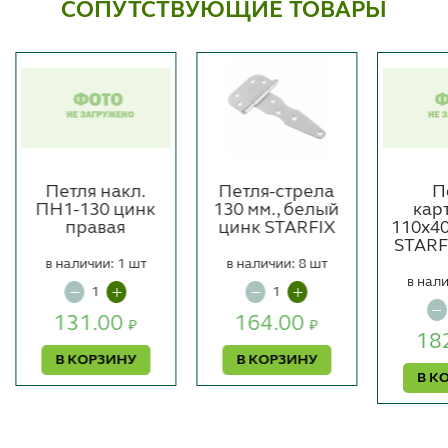
СОПУТСТВУЮЩИЕ ТОВАРЫ
Петля накл.
Петля-стрела
П
ПН1-130 цинк
130 мм., белый
кар
правая
цинк STARFIX
110х4
STARFI
в наличии: 1 шт
в наличии: 8 шт
в нали
131.00
164.00
₽
₽
18
В КОРЗИНУ
В КОРЗИНУ
В К