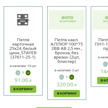
Петля
Петля накл.
Петл
карточная
АЛЛЮР 100*75
ПН1-1
25x24, белый
2ВВ AB 2,5 мм.,
пр
цинк, STAYER
бронза, без
(37611-25-1)
врезки. (2шт,
в нали
блистер)
в наличии: 10 шт
в наличии: 3 шт
14
91.00
В К
₽
320.00
₽
В КОРЗИНУ
В КОРЗИНУ