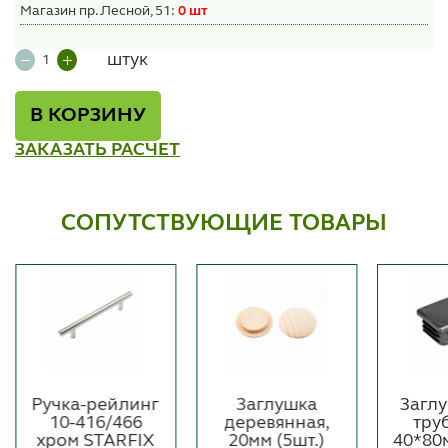
Магазин пр. Лесной, 51:
0 шт
штук
В КОРЗИНУ
ЗАКАЗАТЬ РАСЧЕТ
СОПУТСТВУЮЩИЕ ТОВАРЫ
Ручка-рейлинг
Заглушка
Загл
10-416/466
деревянная,
тру
хром STARFIX
20мм (5шт.)
40*80м