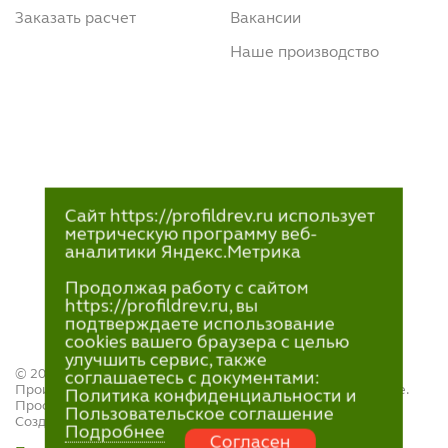
Заказать расчет
Вакансии
Наше производство
Сайт https://profildrev.ru использует
метрическую программу веб-
аналитики Яндекс.Метрика
Продолжая работу с сайтом
https://profildrev.ru, вы
подтверждаете использование
cookies вашего браузера с целью
улучшить сервис, также
© 2021—2023
соглашаетесь с документами:
Производство и продажа пиломатериалов в Петрозаводске.
Политика конфиденциальности и
ПрофильДрев.
Пользовательское соглашение
Создание и поддержка сайта — «
Артлекс
»
Подробнее
Согласен