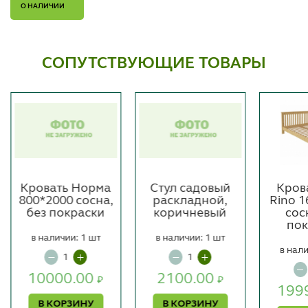
О НАЛИЧИИ
СОПУТСТВУЮЩИЕ ТОВАРЫ
Кровать Норма
Стул садовый
Кров
800*2000 сосна,
раскладной,
Rino 
без покраски
коричневый
сос
пок
в наличии: 1 шт
в наличии: 1 шт
в нали
10000.00
2100.00
₽
₽
199
В КОРЗИНУ
В КОРЗИНУ