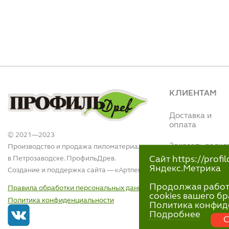
КЛИЕНТАМ
Доставка и
оплата
© 2021—2023
Заказать расче
Производство и продажа пиломатериалов
в Петрозаводске. ПрофильДрев.
Сайт https://prof
Интернет магази
Яндекс.Метрика
Создание и поддержка сайта — «
Артлекс
»
(Вытегорское ш.,
110)
Продолжая работу 
Правила обработки персональных данных
+7 (911)-418-40
cookies вашего бр
Политика конфиденциальности
пн-пт 9:00 - 18:00
Политика конфид
Подробнее
С