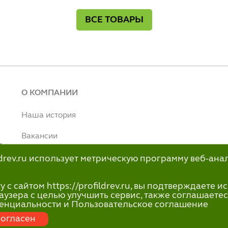
ВСЕ ТОВАРЫ
О КОМПАНИИ
Наша история
Вакансии
т
Наше производство
ildrev.ru использует метрическую программу веб-ана
н
info@profildrev.ru
с сайтом https://profildrev.ru, вы подтверждаете 
-80
аузера с целью улучшить сервис, также соглашаетес
енциальности и Пользовательское соглашение
огласен