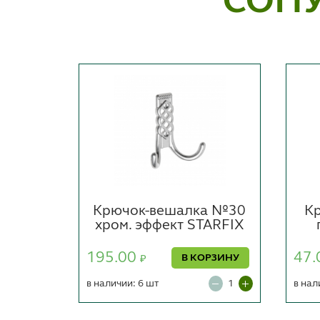
СОП
а №25
Крючок-вешалка №30
К
FIX
хром. эффект STARFIX
195.00
47.
ОРЗИНУ
В КОРЗИНУ
₽
в наличии: 6 шт
в нал