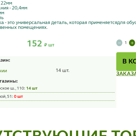
 22мм
ия - 20,4мм
мм
ль
 - это универсальная деталь, которая применяетсядля обус
твенных помещениях.
152
₽ шт
азин:
В К
14 шт.
чии
ЗАКАЗ
газины:
ское ш., 110:
14 шт
ой, 51:
0 шт