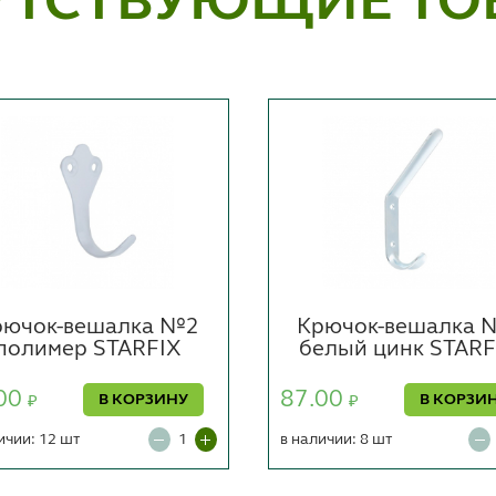
УТСТВУЮЩИЕ ТО
рючок-вешалка №2
Крючок-вешалка 
полимер STARFIX
белый цинк STARF
00
87.00
В КОРЗИНУ
В КОРЗИ
₽
₽
ичии: 12 шт
в наличии: 8 шт