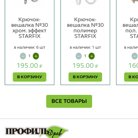
Крючок-
Крючок-
Кр
вешалка №30
вешалка №30
веша
хром. эффект
полимер
пол.
STARFIX
STARFIX
ST
в наличии: 6 шт
в наличии: 1 шт
в нали
195.00
195.00
16
₽
₽
В КОРЗИНУ
В КОРЗИНУ
В К
ВСЕ ТОВАРЫ