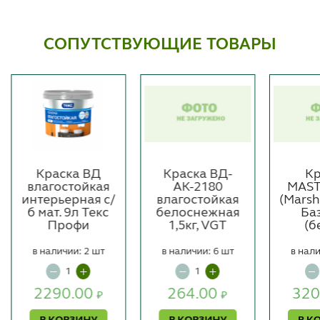
СОПУТСТВУЮЩИЕ ТОВАРЫ
Краска ВД
Краска ВД-
Кр
влагостойкая
АК-2180
MAST
интерьерная с/
влагостойкая
(Marsha
б мат. 9л Текс
белоснежная
Ба
Профи
1,5кг, VGT
(б
в наличии: 2 шт
в наличии: 6 шт
в нали
2290.00
264.00
320
₽
₽
В КОРЗИНУ
В КОРЗИНУ
В К