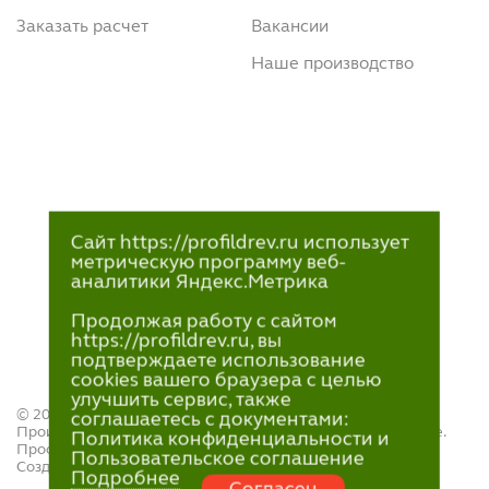
Заказать расчет
Вакансии
Наше производство
Сайт https://profildrev.ru использует
метрическую программу веб-
аналитики Яндекс.Метрика
Продолжая работу с сайтом
https://profildrev.ru, вы
подтверждаете использование
cookies вашего браузера с целью
улучшить сервис, также
© 2021—2023
соглашаетесь с документами:
Производство и продажа пиломатериалов в Петрозаводске.
Политика конфиденциальности и
ПрофильДрев.
Пользовательское соглашение
Создание и поддержка сайта — «
Артлекс
»
Подробнее