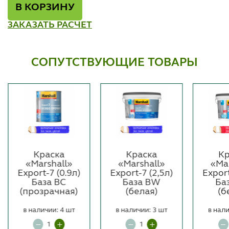
В КОРЗИНУ
ЗАКАЗАТЬ РАСЧЕТ
СОПУТСТВУЮЩИЕ ТОВАРЫ
Краска
Краска
Кр
«Marshall»
«Marshall»
«Ma
Export-7 (0.9л)
Export-7 (2,5л)
Export
База BC
База BW
Ба
(прозрачная)
(белая)
(б
в наличии: 4 шт
в наличии: 3 шт
в нали