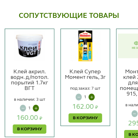
СОПУТСТВУЮЩИЕ ТОВАРЫ
Клей акрил.
Клей Супер
Мон
водн. д/потол.
Момент гель, 3г
клей
порытий 1.7кг
для
ВГТ
помещ
под заказ: 7 шт
915,
в наличии: 3 шт
в нали
162.00
₽
160.00
В КОРЗИНУ
₽
29
В КОРЗИНУ
В К