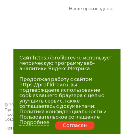
Наше производство
Сайт https://profildrev.ru использует
метрическую программу веб-
аналитики Яндекс.Метрика
Продолжая работу с сайтом
https://profildrev.ru, вы
подтверждаете использование
cookies вашего браузера с целью
улучшить сервис, также
© 2021—2023
соглашаетесь с документами:
Производство и продажа пиломатериалов в Петрозаводске.
Политика конфиденциальности и
ПрофильДрев.
Пользовательское соглашение
Создание и поддержка сайта — «
Артлекс
»
Подробнее
Согласен
Правила обработки персональных данных