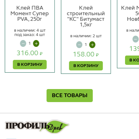
Клей ПВА
Клей
Клей 
Момент Супер
строительный
5
PVA, 250г
"КС" Битумаст
Нов
1,5кг
в наличии: 4 шт
в нали
под заказ: 4 шт
в наличии: 2 шт
13
316.00
158.00
₽
₽
В К
В КОРЗИНУ
В КОРЗИНУ
ВСЕ ТОВАРЫ