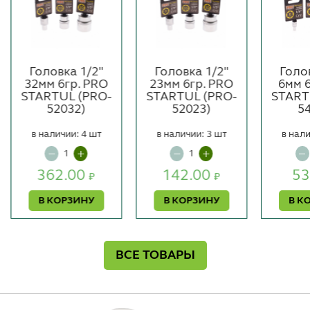
Головка 1/2"
Головка 1/2"
Голо
32мм 6гр. PRO
23мм 6гр. PRO
6мм 
STARTUL (PRO-
STARTUL (PRO-
START
52032)
52023)
5
в наличии: 4 шт
в наличии: 3 шт
в нали
362.00
142.00
53
₽
₽
В КОРЗИНУ
В КОРЗИНУ
В К
ВСЕ ТОВАРЫ