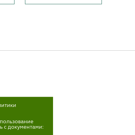
литики
использование
ь с документами: