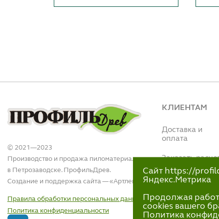
КЛИЕНТАМ
Доставка и
оплата
© 2021—2023
Заказать расче
Производство и продажа пиломатериалов
в Петрозаводске. ПрофильДрев.
Сайт https://prof
Интернет магази
Яндекс.Метрика
Создание и поддержка сайта — «
Артлекс
»
(Вытегорское ш.,
110)
Продолжая работу 
Правила обработки персональных данных
+7 (911)-418-40
cookies вашего бр
Политика конфиденциальности
пн-пт 9:00 - 18:00
Политика конфид