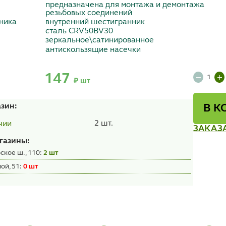
предназначена для монтажа и демонтажа
резьбовых соединений
ника
внутренний шестигранник
сталь CRV50BV30
зеркальное\сатинированное
антискользящие насечки
147
₽ шт
азин:
В К
2 шт.
чии
ЗАКАЗ
газины:
ское ш., 110:
2 шт
ой, 51:
0 шт