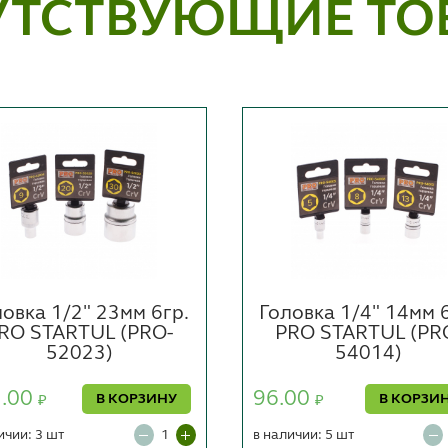
УТСТВУЮЩИЕ ТО
овка 1/2" 23мм 6гр.
Головка 1/4" 14мм 
RO STARTUL (PRO-
PRO STARTUL (PR
52023)
54014)
2.00
96.00
В КОРЗИНУ
В КОРЗИ
₽
₽
ичии: 3 шт
в наличии: 5 шт