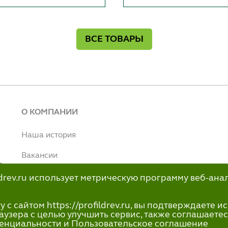
ВСЕ ТОВАРЫ
О КОМПАНИИ
Наша история
Вакансии
т
Наше производство
ildrev.ru использует метрическую программу веб-ана
н
info@profildrev.ru
с сайтом https://profildrev.ru, вы подтверждаете 
-80
аузера с целью улучшить сервис, также соглашаетес
енциальности и Пользовательское соглашение