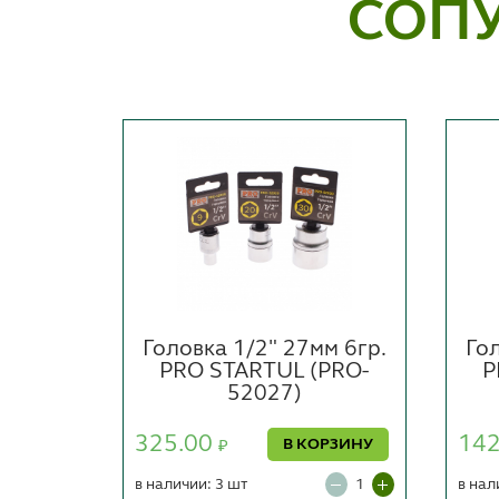
СОП
м 6гр.
Головка 1/2" 27мм 6гр.
Гол
PRO-
PRO STARTUL (PRO-
P
52027)
325.00
14
РЗИНУ
В КОРЗИНУ
₽
в наличии: 3 шт
в нал