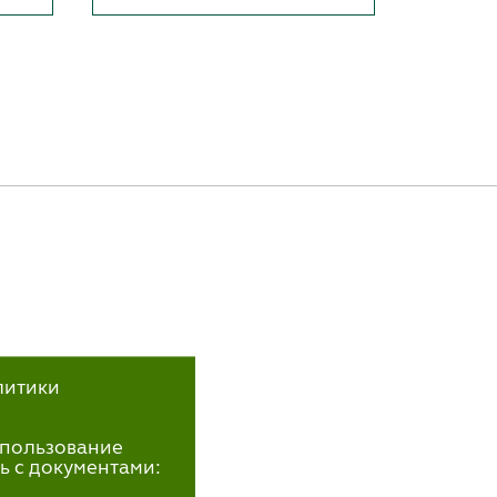
литики
использование
ь с документами: