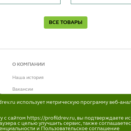
ВСЕ ТОВАРЫ
О КОМПАНИИ
Наша история
Вакансии
т
Наше производство
ildrev.ru использует метрическую программу веб-ана
н
info@profildrev.ru
с сайтом https://profildrev.ru, вы подтверждаете 
-80
аузера с целью улучшить сервис, также соглашаетес
енциальности и Пользовательское соглашение