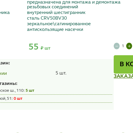
предназначена для монтажа и демонтажа
резьбовых соединений
ника
внутренний шестигранник
сталь CRV50BV30
зеркальное\сатинированное
антискользящие насечки
55
₽ шт
азин:
В К
5 шт.
чии
ЗАКАЗ
газины:
ское ш., 110:
5 шт
ой, 51:
0 шт