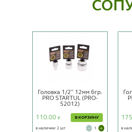
СОП
м 6гр.
Головка 1/2" 12мм 6гр.
Гол
PRO-
PRO STARTUL (PRO-
P
52012)
110.00
17
ОРЗИНУ
В КОРЗИНУ
₽
в наличии: 2 шт
в нал