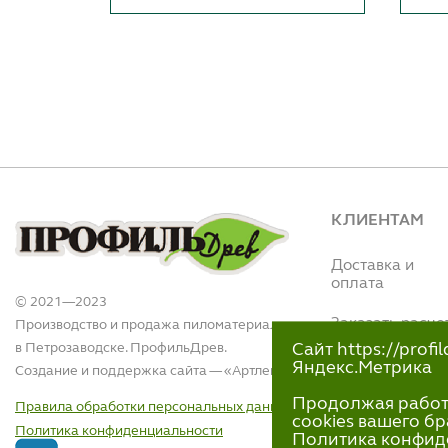
КЛИЕНТАМ
Доставка и
оплата
© 2021—2023
Заказать расче
Производство и продажа пиломатериалов
в Петрозаводске. ПрофильДрев.
Сайт https://prof
Интернет магази
Яндекс.Метрика
Создание и поддержка сайта — «
Артлекс
»
(Вытегорское ш.,
110)
Продолжая работу 
Правила обработки персональных данных
+7 (911)-418-40
cookies вашего бр
Политика конфиденциальности
пн-пт 9:00 - 18:00
Политика конфид