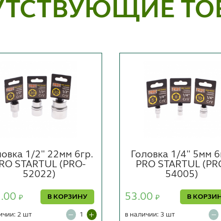
УТСТВУЮЩИЕ ТО
овка 1/2" 22мм 6гр.
Головка 1/4" 5мм 6
RO STARTUL (PRO-
PRO STARTUL (PR
52022)
54005)
5.00
53.00
В КОРЗИНУ
В КОРЗИ
₽
₽
ичии: 2 шт
в наличии: 3 шт