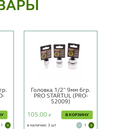
ВАРЫ
гр.
Головка 1/2" 9мм 6гр.
Голов
O-
PRO STARTUL (PRO-
PRO
52009)
105.00
219.0
НУ
В КОРЗИНУ
₽
в наличии: 3 шт
в наличии