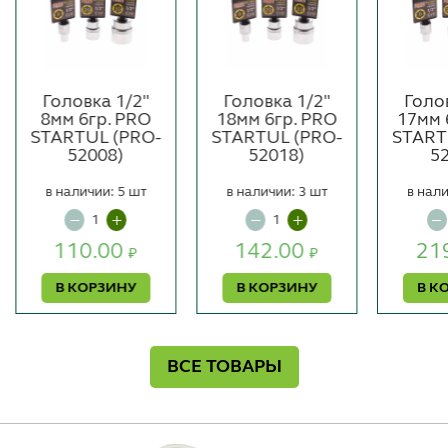
Головка 1/2"
Головка 1/2"
Голо
8мм 6гр. PRO
18мм 6гр. PRO
17мм 
STARTUL (PRO-
STARTUL (PRO-
START
52008)
52018)
5
в наличии: 5 шт
в наличии: 3 шт
в нали
110.00
142.00
21
₽
₽
В КОРЗИНУ
В КОРЗИНУ
В К
ВСЕ ТОВАРЫ