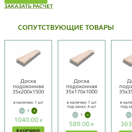
ЗАКАЗАТЬ РАСЧЕТ
СОПУТСТВУЮЩИЕ ТОВАРЫ
Доска
Доска
Д
подоконная
подоконная
подо
35х200х1500
35х170х1000
35х3
в наличии: 1 шт
в наличии: 7 шт
в нали
под заказ: 4 шт
под з
1040.00
₽
589.00
363
₽
В КОРЗИНУ