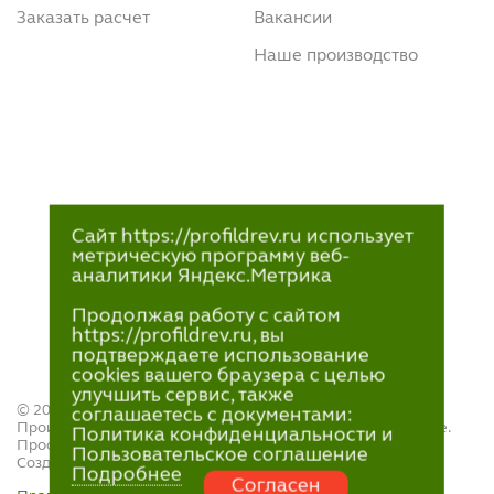
Заказать расчет
Вакансии
Наше производство
Сайт https://profildrev.ru использует
метрическую программу веб-
аналитики Яндекс.Метрика
Продолжая работу с сайтом
https://profildrev.ru, вы
подтверждаете использование
cookies вашего браузера с целью
улучшить сервис, также
© 2021—2023
соглашаетесь с документами:
Производство и продажа пиломатериалов в Петрозаводске.
Политика конфиденциальности и
ПрофильДрев.
Пользовательское соглашение
Создание и поддержка сайта — «
Артлекс
»
Подробнее
Согласен