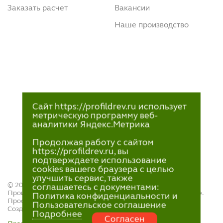
Заказать расчет
Вакансии
Наше производство
Сайт https://profildrev.ru использует
метрическую программу веб-
аналитики Яндекс.Метрика
Продолжая работу с сайтом
https://profildrev.ru, вы
подтверждаете использование
cookies вашего браузера с целью
улучшить сервис, также
© 2021—2023
соглашаетесь с документами:
Производство и продажа пиломатериалов в Петрозаводске.
Политика конфиденциальности и
ПрофильДрев.
Пользовательское соглашение
Создание и поддержка сайта — «
Артлекс
»
Подробнее
Согласен