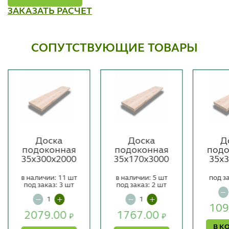
ЗАКАЗАТЬ РАСЧЕТ
СОПУТСТВУЮЩИЕ ТОВАРЫ
Доска
Доска
Д
подоконная
подоконная
подо
35х300х2000
35х170х3000
35х
в наличии: 11 шт
в наличии: 5 шт
под з
под заказ: 3 шт
под заказ: 2 шт
109
2079.00
1767.00
₽
₽
В К