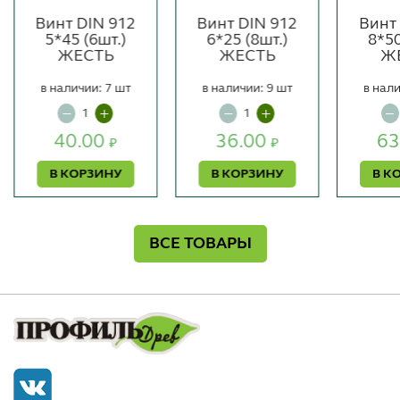
Винт DIN 912
Винт DIN 912
Винт
5*45 (6шт.)
6*25 (8шт.)
8*50
ЖЕСТЬ
ЖЕСТЬ
Ж
в наличии: 7 шт
в наличии: 9 шт
в нали
40.00
36.00
63
₽
₽
В КОРЗИНУ
В КОРЗИНУ
В К
ВСЕ ТОВАРЫ