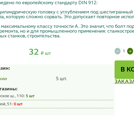
едено по европейскому стандарту DIN 912:
цилиндрическую головку с углублением под шестигранный 
па, которую сложно сорвать. Это допускает повторное испо
максимальному классу точности A. Это значит, что болт по
ремонта, но и для промышленного применения: станкостро
ых станков, строительства.
32
₽ шт
азин:
В К
5 шт.
чии
ЗАКАЗ
газины:
ское ш., 110:
5 шт
ой, 51:
0 шт