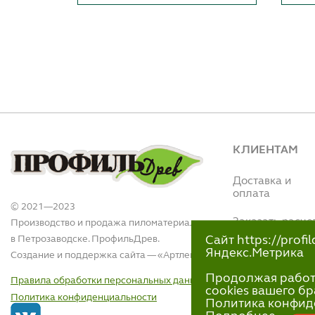
КЛИЕНТАМ
Доставка и
оплата
© 2021—2023
Заказать расче
Производство и продажа пиломатериалов
в Петрозаводске. ПрофильДрев.
Сайт https://prof
Интернет магази
Яндекс.Метрика
Создание и поддержка сайта — «
Артлекс
»
(Вытегорское ш.,
110)
Продолжая работу 
Правила обработки персональных данных
+7 (911)-418-40
cookies вашего бр
Политика конфиденциальности
пн-пт 9:00 - 18:00
Политика конфид