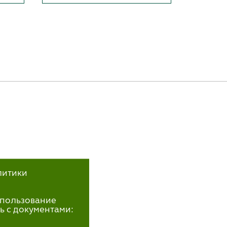
литики
использование
ь с документами: