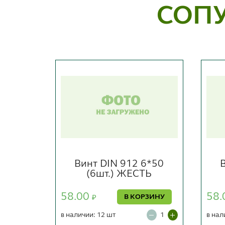
СОП
8*50
Винт DIN 912 6*50
ТЬ
(6шт.) ЖЕСТЬ
58.00
58.
РЗИНУ
В КОРЗИНУ
₽
в наличии: 12 шт
в нал