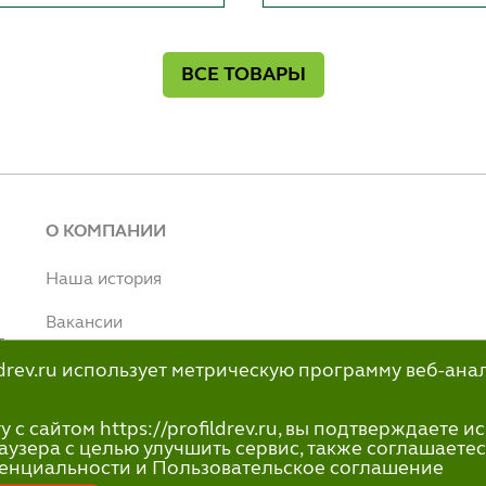
ВСЕ ТОВАРЫ
О КОМПАНИИ
Наша история
Вакансии
т
Наше производство
ildrev.ru использует метрическую программу веб-ана
н
info@profildrev.ru
с сайтом https://profildrev.ru, вы подтверждаете 
-80
аузера с целью улучшить сервис, также соглашаетес
енциальности и Пользовательское соглашение