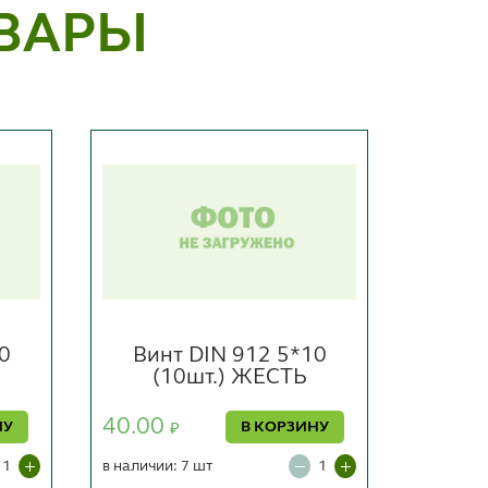
ВАРЫ
0
Винт DIN 912 5*10
Бол
(10шт.) ЖЕСТЬ
40.00
32.00
НУ
В КОРЗИНУ
₽
в наличии: 7 шт
в наличии