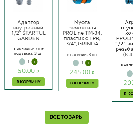
Адаптер
Муфта
Ад
внутренний
ремонтная
штуц
1/2" STARTUL
PROLine TМ-34,
хо
GARDEN
пластик с TPR,
PROLin
3/4", GRINDA
1/2", 
резьб
в наличии: 7 шт
под заказ: 3 шт
(8-
в наличии: 3 шт
в нали
50.00
245.00
₽
₽
В КОРЗИНУ
20
В КОРЗИНУ
В К
ВСЕ ТОВАРЫ