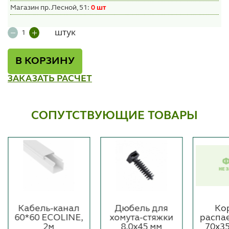
Магазин пр. Лесной, 51:
0 шт
штук
В КОРЗИНУ
ЗАКАЗАТЬ РАСЧЕТ
СОПУТСТВУЮЩИЕ ТОВАРЫ
Кабель-канал
Дюбель для
Ко
60*60 ECOLINE,
хомута-стяжки
распа
2м
8.0х45 мм
70х3