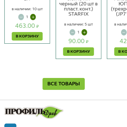
черный (20 шт в
ЮП
пласт. конт.)
(трех
в наличии: 10 шт
STARFIX
(JP7
в наличии: 5 шт
в нали
463.00
₽
В КОРЗИНУ
90.00
42
₽
В КОРЗИНУ
В К
ВСЕ ТОВАРЫ