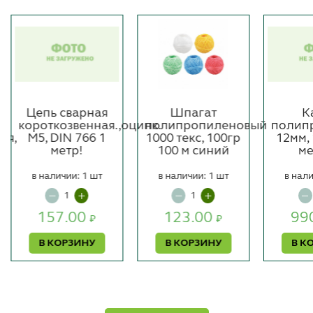
Цепь сварная
Шпагат
К
короткозвенная.,оцинк.
полипропиленовый
полип
ая,
М5, DIN 766 1
1000 текс, 100гр
12мм, 
метр!
100 м синий
ме
в наличии: 1 шт
в наличии: 1 шт
в нали
157.00
123.00
99
₽
₽
В КОРЗИНУ
В КОРЗИНУ
В К