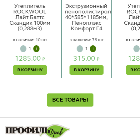
Утеплитель
Экструзионный
Утеп
ROCKWOOL
пенополистирол
ROC
Лайт Баттс
40*585*1185мм,
Лай
Скандик 100мм
Пеноплэкс
Сканд
(0,288м3)
Комфорт Г4
(0,
в наличии: 10 шт
в наличии: 76 шт
в нали
1285.00
315.00
128
₽
₽
В КОРЗИНУ
В КОРЗИНУ
В К
ВСЕ ТОВАРЫ