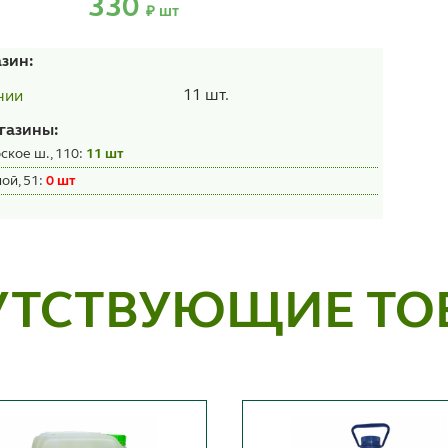
330
₽ шт
азин:
11 шт.
чии
газины:
ское ш., 110:
11 шт
ой, 51:
0 шт
УТСТВУЮЩИЕ ТО