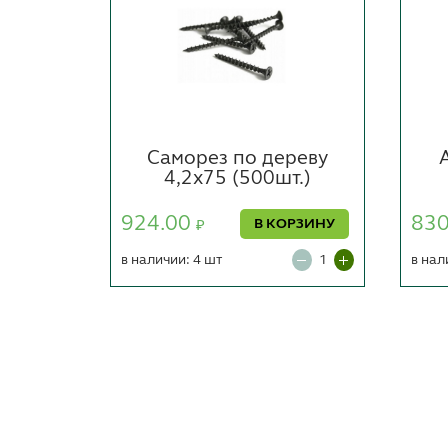
льные
Саморез по дереву
г)
4,2х75 (500шт.)
924.00
83
ОРЗИНУ
В КОРЗИНУ
₽
в наличии: 4 шт
в нал