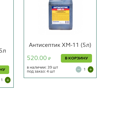
Антисептик ХМ-11 (5л)
5л
ко
8.0х
520.00
В КОРЗИНУ
₽
прес
в наличии: 39 шт
ИНУ
под заказ: 4 шт
1411.
в наличии