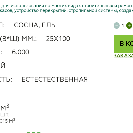
для использования во многих видах строительных и ремонт
касов, устройство перекрытий, стропильной системы, созда
Л:
СОСНА, ЕЛЬ
(В*Ш) ММ.:
25Х100
В К
:
6.000
ЗАКАЗ
-Й
ТЬ:
ЕСТЕСТЕСТВЕННАЯ
3
/М
 ШТ.
3
.015 М