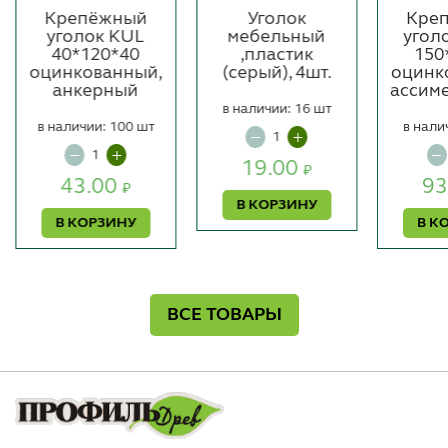
Крепёжный
Уголок
Кре
уголок KUL
мебельный
угол
40*120*40
,пластик
150
оцинкованный,
(серый), 4шт.
оцинк
анкерный
ассим
в наличии: 16 шт
в наличии: 100 шт
в нали
19.00
₽
43.00
93
₽
В КОРЗИНУ
В КОРЗИНУ
В К
ВСЕ ТОВАРЫ