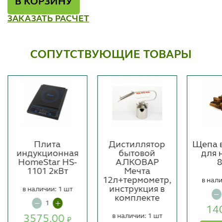
В КОРЗИНУ
ЗАКАЗАТЬ РАСЧЕТ
СОПУТСТВУЮЩИЕ ТОВАРЫ
Плита
Дистиллятор
Щепа 
индукционная
бытовой
для 
HomeStar HS-
АЛКОВАР
1101 2кВт
Мечта
12л+термометр,
в нали
инструкция в
в наличии: 1 шт
комплекте
14
в наличии: 1 шт
3575.00
₽