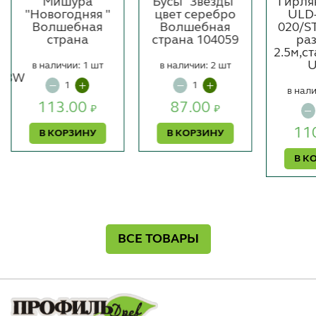
Мишура
Бусы "Звезды"
Гирля
"Новогодняя "
цвет серебро
ULD
Волшебная
Волшебная
020/S
страна
страна 104059
ра
2.5м,с
U
в наличии: 1 шт
в наличии: 2 шт
д,8W
в нали
113.00
87.00
₽
₽
11
В КОРЗИНУ
В КОРЗИНУ
В К
ВСЕ ТОВАРЫ