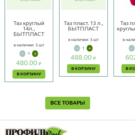
Таз круглый
Таз пласт. 13 л.,
Таз п
14л.,
БЫТПЛАСТ
кругл
БЫТПЛАСТ
в наличии: 3 шт
в нали
в наличии: 3 шт
488.00
60
₽
480.00
₽
В КОРЗИНУ
В К
В КОРЗИНУ
ВСЕ ТОВАРЫ