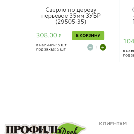
реву
Сверло по дереву
ЗУБР
перьевое 35мм ЗУБР
НАЛ
(29505-35)
8)
308.00
В КОРЗИНУ
₽
10
ОРЗИНУ
в наличии: 5 шт
под заказ: 5 шт
в нал
под з
КЛИЕНТАМ