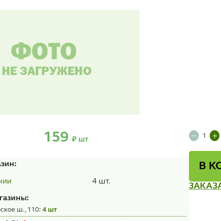
159
₽ шт
азин:
В К
4 шт.
чии
ЗАКАЗ
газины:
ское ш., 110:
4 шт