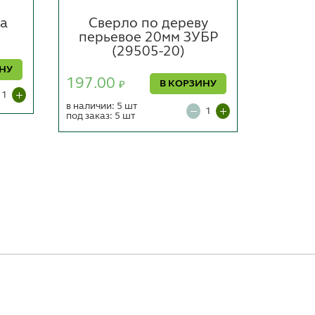
а
Сверло по дереву
Све
перьевое 20мм ЗУБР
8х145
(29505-20)
194.0
ИНУ
197.00
В КОРЗИНУ
₽
в наличии
в наличии: 5 шт
под заказ: 5 шт