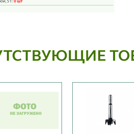
ой, 51:
0 шт
УТСТВУЮЩИЕ ТО