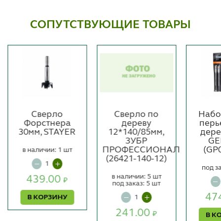
СОПУТСТВУЮЩИЕ ТОВАРЫ
Сверло
Сверло по
Набо
Форстнера
дереву
перь
30мм, STAYER
12*140/85мм,
дере
ЗУБР
GE
ПРОФЕССИОНАЛ
(GP
в наличии: 1 шт
(26421-140-12)
под з
в наличии: 5 шт
439.00
₽
под заказ: 5 шт
47
В КОРЗИНУ
241.00
₽
В К