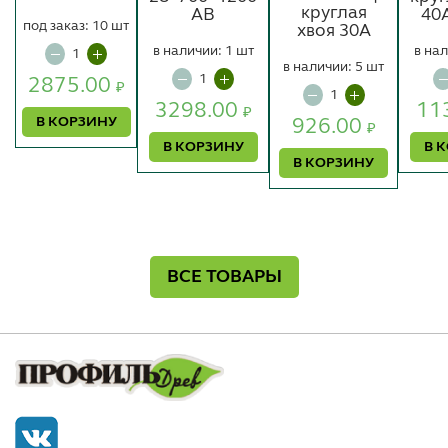
круглая
АВ
40
под заказ: 10 шт
хвоя 30А
в наличии: 1 шт
в нал
в наличии: 5 шт
2875.00
₽
3298.00
11
₽
В КОРЗИНУ
926.00
₽
В КОРЗИНУ
В 
В КОРЗИНУ
ВСЕ ТОВАРЫ