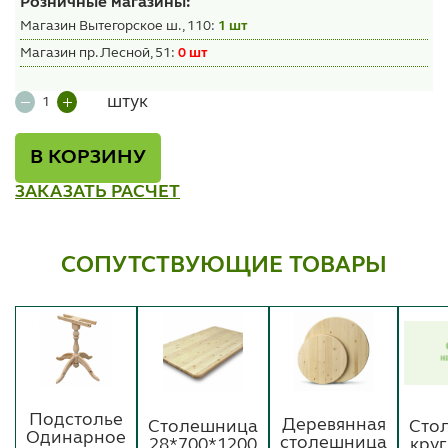
Розничные магазины:
Магазин Вытегорское ш., 110:
1 шт
Магазин пр. Лесной, 51:
0 шт
штук
В КОРЗИНУ
ЗАКАЗАТЬ РАСЧЕТ
СОПУТСТВУЮЩИЕ ТОВАРЫ
Подстолье
Деревянная
Столешница
Сто
Одинарное
столешница
28*700*1200
круг