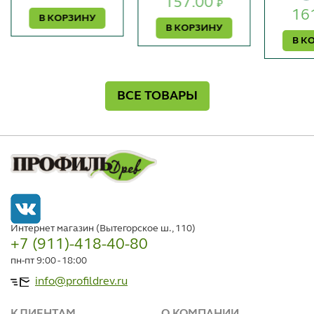
157.00
₽
16
В КОРЗИНУ
В КОРЗИНУ
В К
ВСЕ ТОВАРЫ
Интернет магазин (Вытегорское ш., 110)
+7 (911)-418-40-80
пн-пт 9:00 - 18:00
info@profildrev.ru
КЛИЕНТАМ
О КОМПАНИИ