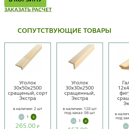
В КОРЗИНУ
ЗАКАЗАТЬ РАСЧЕТ
СОПУТСТВУЮЩИЕ ТОВАРЫ
Уголок
Уголок
Га
30х50х2500
30х30х2500
12х
сращеный, сорт
сращенный,
фиг
Экстра
Экстра
сращ
Э
в наличии: 2 шт
в наличии: 128 шт
под заказ: 86 шт
в налич
под зак
265.00
₽