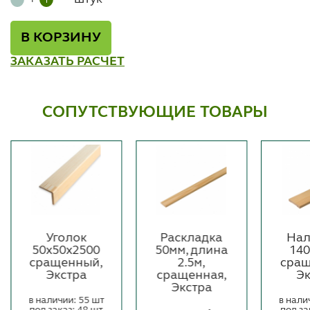
В КОРЗИНУ
ЗАКАЗАТЬ РАСЧЕТ
СОПУТСТВУЮЩИЕ ТОВАРЫ
Уголок
Раскладка
Нал
50х50х2500
50мм, длина
14
сращенный,
2.5м,
сращ
Экстра
сращенная,
Э
Экстра
в наличии: 55 шт
в нали
под заказ: 48 шт
под за