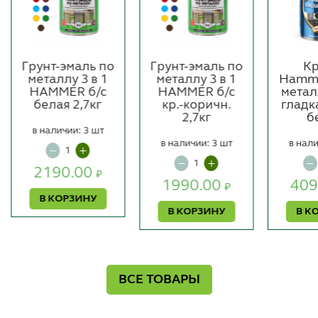
Грунт-эмаль по
Грунт-эмаль по
Кр
металлу 3 в 1
металлу 3 в 1
Hamme
HAMMER б/с
HAMMER б/с
метал
белая 2,7кг
кр.-коричн.
гладк
2,7кг
б
в наличии: 3 шт
в наличии: 3 шт
в нали
2190.00
₽
1990.00
409
₽
В КОРЗИНУ
В КОРЗИНУ
В К
ВСЕ ТОВАРЫ