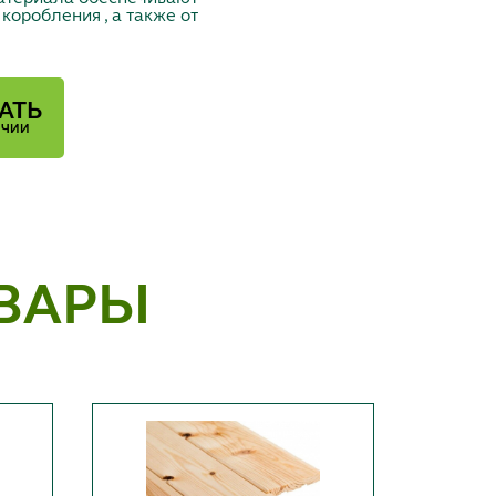
оробления , а также от
АТЬ
ИЧИИ
ВАРЫ