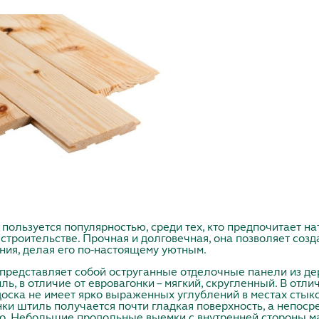
пользуется популярностью, cреди тех, кто предпочитает 
 строительстве. Прочная и долговечная, она позволяет соз
ия, делая его по-настоящему уютным.
представляет собой оструганные отделочные панели из де
ь, в отличие от евровагонки – мягкий, скругленный. В отли
 доска не имеет ярко выраженных углублений в местах стыко
нки штиль получается почти гладкая поверхность, а непос
но. Небольшие продольные выемки с внутренней стороны 