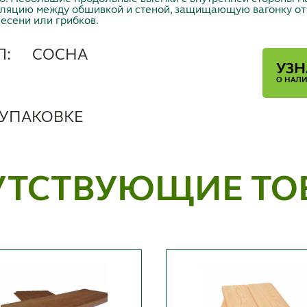
ляцию между обшивкой и стеной, защищающую вагонку от к
есени или грибков.
Л:
СОСНА
УЗН
О НАЛ
 УПАКОВКЕ
УТСТВУЮЩИЕ ТО