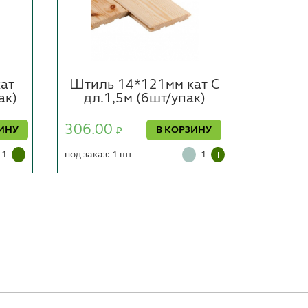
ат
Штиль 14*121мм кат С
Штил
ак)
дл.1,5м (6шт/упак)
АВ дл
306.00
1403.
ИНУ
В КОРЗИНУ
₽
под заказ: 1 шт
под заказ