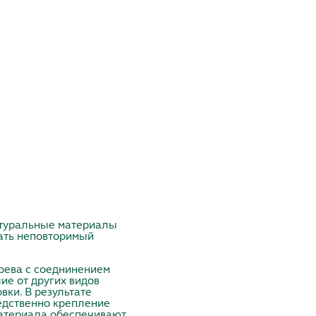
натуральные материалы
дать неповторимый
рева с соеднинением
чие от других видов
вки. В результате
редственно крепление
материала обеспечивают