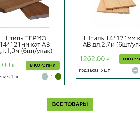
Штиль ТЕРМО
Штиль 14*121мм к
14*121мм кат АВ
АВ дл.2,7м (6шт/уп
дл.1,0м (6шт/упак)
1262.00
В КОРЗ
₽
8.00
В КОРЗИНУ
₽
под заказ: 5 шт
ичии: 1 шт
ВСЕ ТОВАРЫ