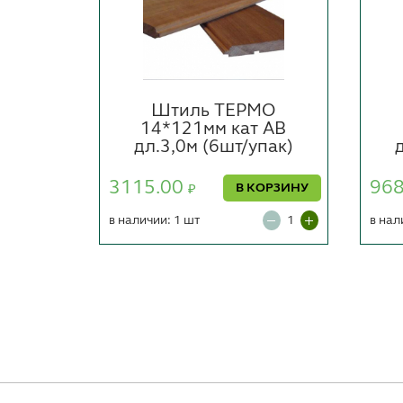
МО
Штиль ТЕРМО
т C
14*121мм кат АВ
пак)
дл.3,0м (6шт/упак)
3115.00
96
ОРЗИНУ
В КОРЗИНУ
₽
в наличии: 1 шт
в нал