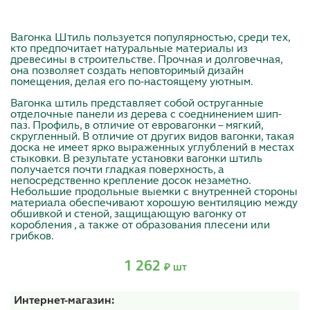
Вагонка Штиль пользуется популярностью, cреди тех,
кто предпочитает натуральные материалы из
древесины в строительстве. Прочная и долговечная,
она позволяет создать неповторимый дизайн
помещения, делая его по-настоящему уютным.
Вагонка штиль представляет собой оструганные
отделочные панели из дерева с соеднинением шип-
паз. Профиль, в отличие от евровагонки – мягкий,
скругленный. В отличие от других видов вагонки, такая
доска не имеет ярко выраженных углублений в местах
стыковки. В результате установки вагонки штиль
получается почти гладкая поверхность, а
непосредственно крепление досок незаметно.
Небольшие продольные выемки с внутренней стороны
материала обеспечивают хорошую вентиляцию между
обшивкой и стеной, защищающую вагонку от
коробления , а также от образования плесени или
грибков.
1 262
₽ шт
Интернет-магазин: