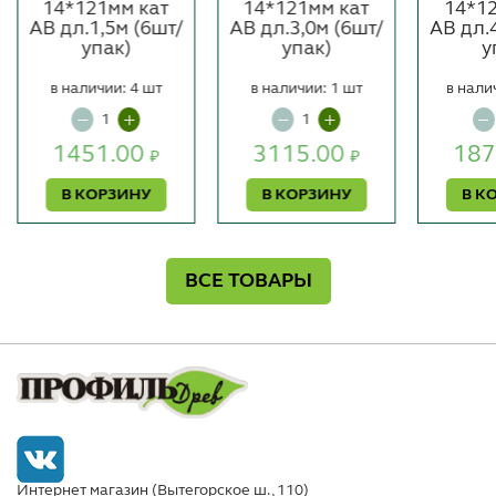
14*121мм кат
14*121мм кат
14*1
АВ дл.1,5м (6шт/
АВ дл.3,0м (6шт/
АВ дл.
упак)
упак)
у
в наличии: 4 шт
в наличии: 1 шт
в нали
1451.00
3115.00
187
₽
₽
В КОРЗИНУ
В КОРЗИНУ
В К
ВСЕ ТОВАРЫ
Интернет магазин (Вытегорское ш., 110)