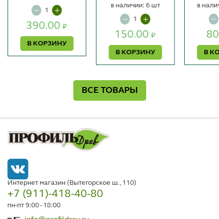
в наличии: 6 шт
в нали
390.00
₽
150.00
80
₽
В КОРЗИНУ
В КОРЗИНУ
В К
ВСЕ ТОВАРЫ
Интернет магазин (Вытегорское ш., 110)
+7 (911)-418-40-80
пн-пт 9:00 - 18:00