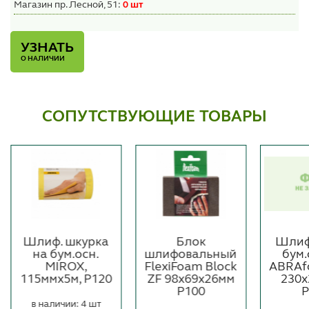
Магазин пр. Лесной, 51:
0 шт
УЗНАТЬ
О НАЛИЧИИ
СОПУТСТВУЮЩИЕ ТОВАРЫ
Шлиф. шкурка
Блок
Шлиф
на бум.осн.
шлифовальный
бум
MIROX,
FlexiFoam Block
ABRAf
115ммх5м, P120
ZF 98х69х26мм
230х
Р100
P
в наличии: 4 шт