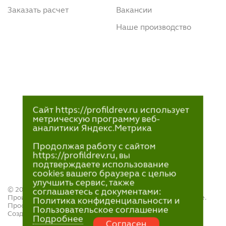
Заказать расчет
Вакансии
Наше производство
Сайт https://profildrev.ru использует
метрическую программу веб-
аналитики Яндекс.Метрика
Продолжая работу с сайтом
https://profildrev.ru, вы
подтверждаете использование
cookies вашего браузера с целью
улучшить сервис, также
© 2021—2023
соглашаетесь с документами:
Производство и продажа пиломатериалов в Петрозаводске.
Политика конфиденциальности и
ПрофильДрев.
Пользовательское соглашение
Создание и поддержка сайта — «
Артлекс
»
Подробнее
Согласен