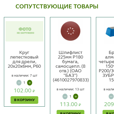
СОПУТСТВУЮЩИЕ ТОВАРЫ
Круг
Шлифлист
Бр
лепестковый
225мм P180
алм
для дрели,
бумага,
четыре
20x20x6мм, P60
самосцепл. (8
150
отв.) (ОАО
P200/3
"БАЗ")
ЗУБР
в наличии: 7 шт
(4610027970833)
15
в наличии: 13 шт
в нали
102.00
₽
В КОРЗИНУ
113.00
209
₽
В КОРЗИНУ
В К