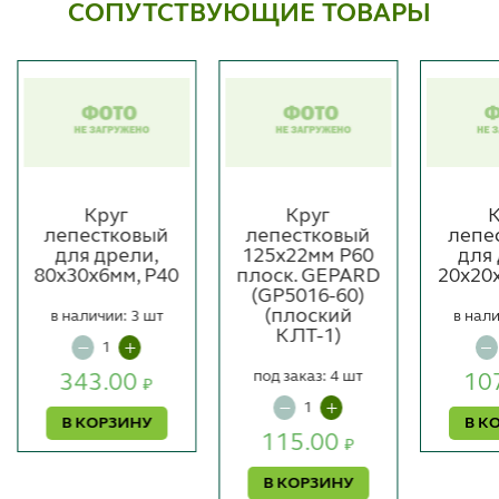
СОПУТСТВУЮЩИЕ ТОВАРЫ
Круг
Круг
К
лепестковый
лепестковый
лепе
для дрели,
125х22мм P60
для
80x30x6мм, P40
плоск. GEPARD
20x20
(GP5016-60)
(плоский
в наличии: 3 шт
в нали
КЛТ-1)
под заказ: 4 шт
343.00
10
₽
В КОРЗИНУ
В К
115.00
₽
В КОРЗИНУ