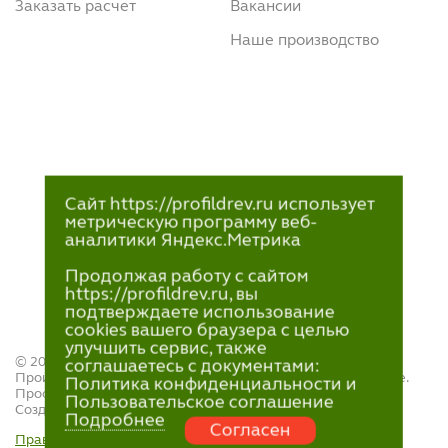
Заказать расчет
Вакансии
Наше производство
Сайт https://profildrev.ru использует
метрическую программу веб-
аналитики Яндекс.Метрика
Продолжая работу с сайтом
https://profildrev.ru, вы
подтверждаете использование
cookies вашего браузера с целью
улучшить сервис, также
© 2021—2023
соглашаетесь с документами:
Производство и продажа пиломатериалов в Петрозаводске.
Политика конфиденциальности и
ПрофильДрев.
Пользовательское соглашение
Создание и поддержка сайта — «
Артлекс
»
Подробнее
Согласен
Правила обработки персональных данных