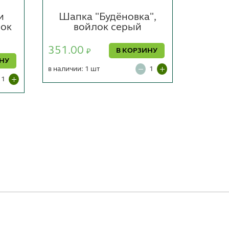
и
Шапка "Будёновка",
Шап
лок
войлок серый
саун
легки
"Б
351.00
В КОРЗИНУ
₽
ИНУ
в наличии: 1 шт
359.0
в наличии