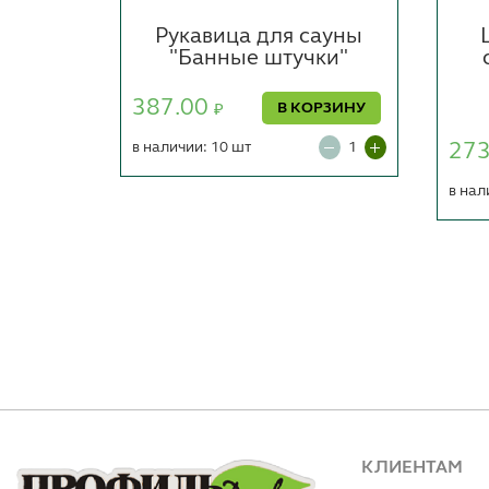
ни и
Рукавица для сауны
вкой
"Банные штучки"
силу
ные
387.00
В КОРЗИНУ
₽
в наличии: 10 шт
27
ОРЗИНУ
в нал
КЛИЕНТАМ