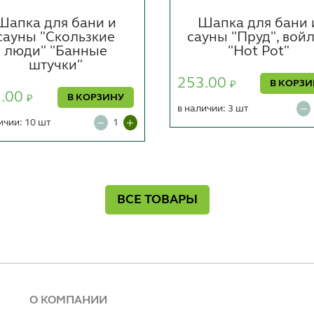
Шапка для бани и
Шапка для бани 
сауны "Скользкие
сауны "Пруд", вой
люди" "Банные
"Hot Pot"
штучки"
253.00
В КОРЗ
₽
3.00
В КОРЗИНУ
₽
в наличии: 3 шт
ичии: 10 шт
ВСЕ ТОВАРЫ
О КОМПАНИИ