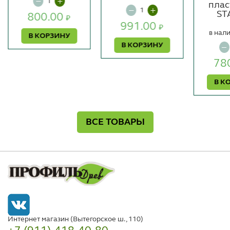
пласт
ST
800.00
₽
991.00
₽
в нали
В КОРЗИНУ
В КОРЗИНУ
78
В К
ВСЕ ТОВАРЫ
Интернет магазин (Вытегорское ш., 110)