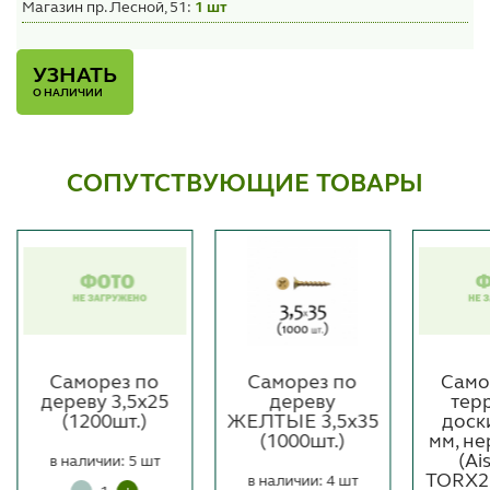
Магазин пр. Лесной, 51:
1 шт
УЗНАТЬ
О НАЛИЧИИ
СОПУТСТВУЮЩИЕ ТОВАРЫ
Саморез по
Саморез по
Само
дереву 3,5х25
дереву
тер
(1200шт.)
ЖЕЛТЫЕ 3,5х35
доск
(1000шт.)
мм, не
(Ais
в наличии: 5 шт
TORX25
в наличии: 4 шт