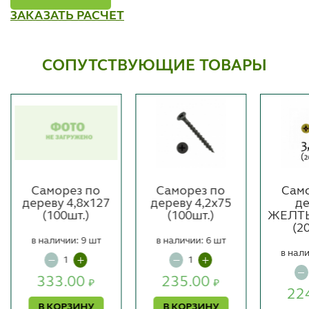
ЗАКАЗАТЬ РАСЧЕТ
СОПУТСТВУЮЩИЕ ТОВАРЫ
Саморез по
Саморез по
Само
дереву 4,8х127
дереву 4,2х75
де
(100шт.)
(100шт.)
ЖЕЛТЫ
(2
в наличии: 9 шт
в наличии: 6 шт
в нали
333.00
235.00
₽
₽
22
В КОРЗИНУ
В КОРЗИНУ