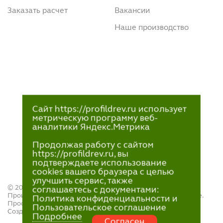
Заказать расчет
Вакансии
Наше производство
Сайт https://profildrev.ru использует
метрическую программу веб-
аналитики Яндекс.Метрика
Продолжая работу с сайтом
https://profildrev.ru, вы
подтверждаете использование
cookies вашего браузера с целью
улучшить сервис, также
© 2021—2023
соглашаетесь с документами:
Производство и продажа пиломатериалов в Петрозаводске.
Политика конфиденциальности и
ПрофильДрев.
Пользовательское соглашение
Создание и поддержка сайта — «
Артлекс
»
Подробнее
Согласен