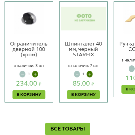
Ограничитель
Шпингалет 40
Ручка
дверной 100
мм, черный
СО
(хром)
STARFIX
в нали
в наличии: 3 шт
в наличии: 7 шт
11
234.00
85.00
₽
₽
В К
В КОРЗИНУ
В КОРЗИНУ
ВСЕ ТОВАРЫ