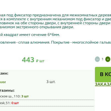
ная под фиксатор предназначена для межкомнатных деревя
я в комплекте с внутренним механизмом под фиксатор и дв
ловинок на обе стороны двери, с внутренней стороны двери 
анизмом экстренного открывания двери.
й квадрат имеет сечение 6*6мм.
овления - сплав алюминия. Покрытие - многослойное гальва
443
₽ шт
азин:
В К
3 шт.
чии
ЗАКАЗ
газины:
ское ш., 110:
3 шт
ой, 51:
0 шт