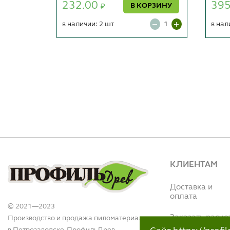
232.00
39
В КОРЗИНУ
₽
ОРЗИНУ
в наличии: 2 шт
в нал
КЛИЕНТАМ
Доставка и
оплата
© 2021—2023
Заказать расче
Производство и продажа пиломатериалов
в Петрозаводске. ПрофильДрев.