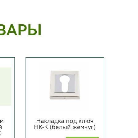
ВАРЫ
мм
Накладка под ключ
Нак
й
НК-К (белый жемчуг)
НК
X