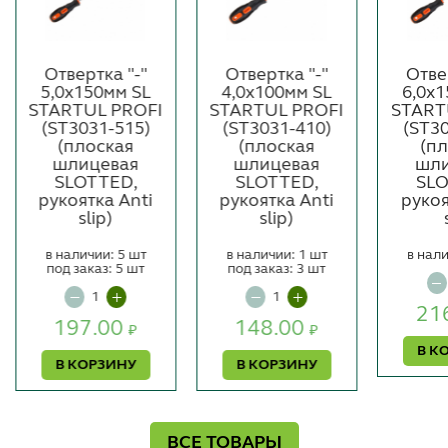
Отвертка "-"
Отвертка "-"
Отве
5,0x150мм SL
4,0x100мм SL
6,0x
STARTUL PROFI
STARTUL PROFI
START
(ST3031-515)
(ST3031-410)
(ST3
(плоская
(плоская
(п
шлицевая
шлицевая
шли
SLOTTED,
SLOTTED,
SLO
рукоятка Anti
рукоятка Anti
рукоя
slip)
slip)
в наличии: 5 шт
в наличии: 1 шт
в нали
под заказ: 5 шт
под заказ: 3 шт
21
197.00
148.00
₽
₽
В К
В КОРЗИНУ
В КОРЗИНУ
ВСЕ ТОВАРЫ