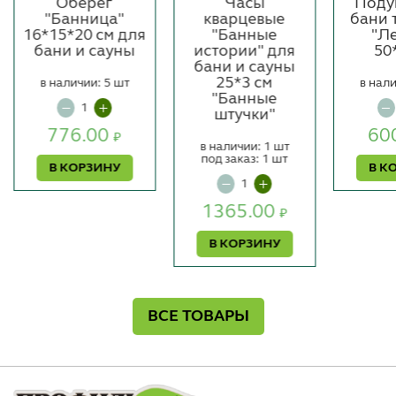
Оберег
Часы
Поду
"Банница"
кварцевые
бани 
16*15*20 см для
"Банные
"Л
бани и сауны
истории" для
50
бани и сауны
25*3 см
в наличии: 5 шт
в нали
"Банные
штучки"
776.00
60
₽
в наличии: 1 шт
под заказ: 1 шт
В КОРЗИНУ
В К
1365.00
₽
В КОРЗИНУ
ВСЕ ТОВАРЫ