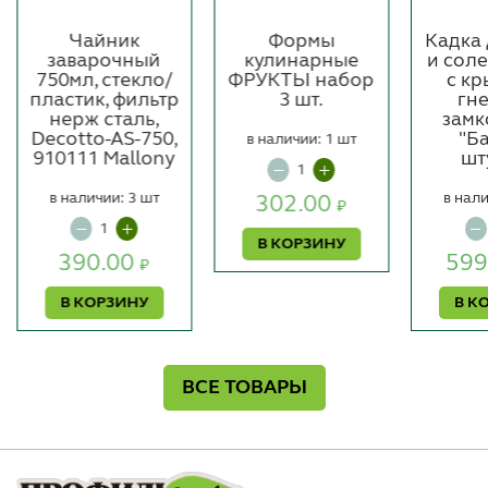
Чайник
Формы
Кадка
заварочный
кулинарные
и соле
750мл, стекло/
ФРУКТЫ набор
с к
пластик, фильтр
3 шт.
гн
нерж сталь,
замк
Decotto-AS-750,
"Б
в наличии: 1 шт
910111 Mallony
шт
в наличии: 3 шт
в нали
302.00
₽
В КОРЗИНУ
390.00
599
₽
В КОРЗИНУ
В К
ВСЕ ТОВАРЫ