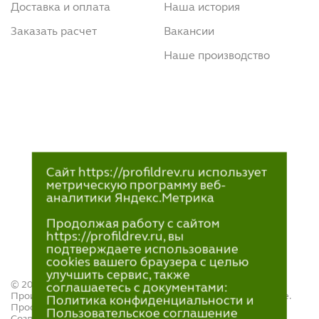
Доставка и оплата
Наша история
Заказать расчет
Вакансии
Наше производство
Сайт https://profildrev.ru использует
метрическую программу веб-
аналитики Яндекс.Метрика
Продолжая работу с сайтом
https://profildrev.ru, вы
подтверждаете использование
cookies вашего браузера с целью
улучшить сервис, также
© 2021—2023
соглашаетесь с документами:
Производство и продажа пиломатериалов в Петрозаводске.
Политика конфиденциальности и
ПрофильДрев.
Пользовательское соглашение
Создание и поддержка сайта — «
Артлекс
»