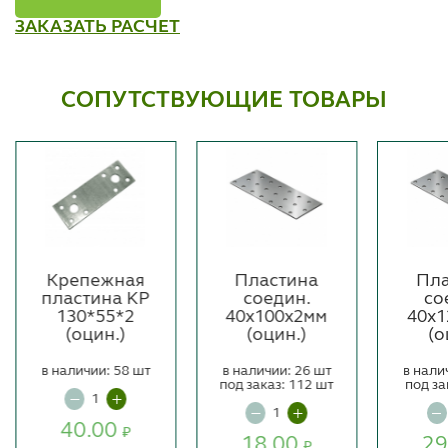
ЗАКАЗАТЬ РАСЧЕТ
СОПУТСТВУЮЩИЕ ТОВАРЫ
Крепежная
Пластина
Пла
пластина KP
соедин.
со
130*55*2
40х100х2мм
40х1
(оцин.)
(оцин.)
(о
в наличии: 58 шт
в наличии: 26 шт
в нали
под заказ: 112 шт
под за
40.00
₽
18.00
29
₽