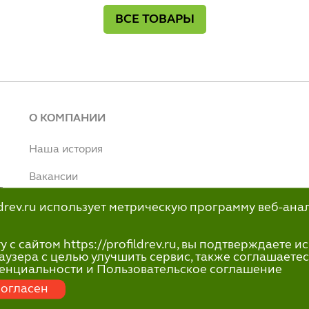
ВСЕ ТОВАРЫ
О КОМПАНИИ
Наша история
Вакансии
т
Наше производство
ildrev.ru использует метрическую программу веб-ана
н
info@profildrev.ru
с сайтом https://profildrev.ru, вы подтверждаете 
-80
аузера с целью улучшить сервис, также соглашаетес
енциальности и Пользовательское соглашение
огласен