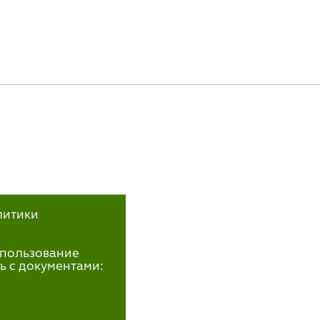
литики
использование
ь с документами: