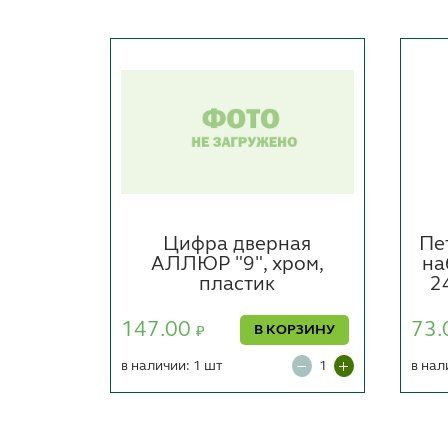
ЛЛЮР
Цифра дверная
Пе
P 2,5
АЛЛЮР "9", хром,
на
, без
пластик
2
истер)
147.00
73.
В КОРЗИНУ
₽
ОРЗИНУ
в наличии: 1 шт
в нал