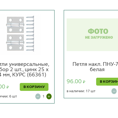
тли универсальные,
Петля накл. ПНУ-
бор 2 шт., цинк 25 х
белая
4 мм, КУРС (66361)
96.00
В КОРЗИ
₽
00
В КОРЗИНУ
₽
в наличии: 17 шт
ичии: 6 шт