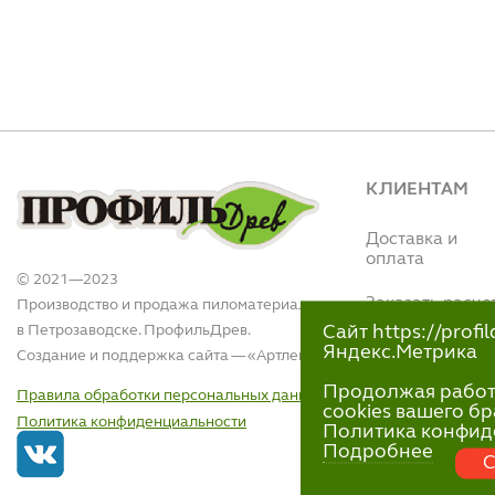
КЛИЕНТАМ
Доставка и
оплата
© 2021—2023
Заказать расче
Производство и продажа пиломатериалов
в Петрозаводске. ПрофильДрев.
Сайт https://prof
Интернет магази
Яндекс.Метрика
Создание и поддержка сайта — «
Артлекс
»
(Вытегорское ш.,
110)
Продолжая работу 
Правила обработки персональных данных
+7 (911)-418-40
cookies вашего бр
Политика конфиденциальности
пн-пт 9:00 - 18:00
Политика конфид
Подробнее
С