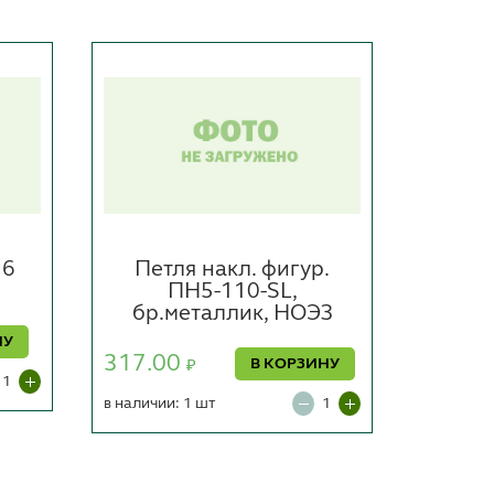
76
Петля накл. фигур.
Петл
ПН5-110-SL,
бр.металлик, НОЭЗ
147.0
НУ
317.00
В КОРЗИНУ
₽
в наличии
в наличии: 1 шт