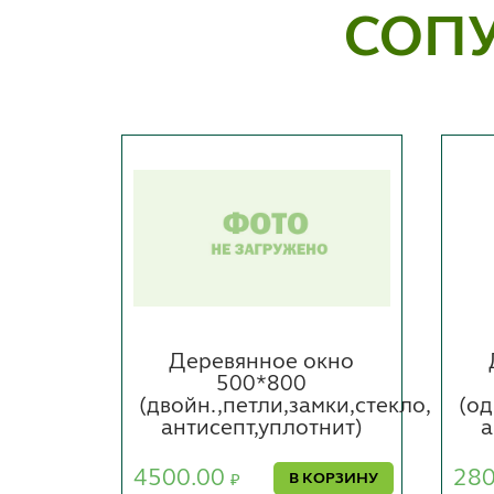
СОП
ное
Деревянное окно
500*800
(двойн.,петли,замки,стекло,
(од
антисепт,уплотнит)
а
ОРЗИНУ
4500.00
28
В КОРЗИНУ
₽