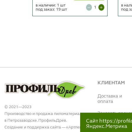
в наличии: 1 шт
в нал
под заказ: 19 шт
под з
КЛИЕНТАМ
Доставка и
оплата
© 2021—2023
Заказать расче
Производство и продажа пиломатериалов
в Петрозаводске. ПрофильДрев.
Сайт https://prof
Интернет магази
Яндекс.Метрика
Создание и поддержка сайта — «
Артлекс
»
(Вытегорское ш.,