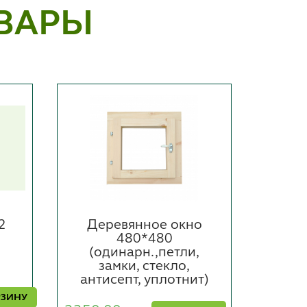
ВАРЫ
2
Деревянное окно
Окн
480*480
,
(одинарн.,петли,
(д
замки, стекло,
антисепт, уплотнит)
23685
РЗИНУ