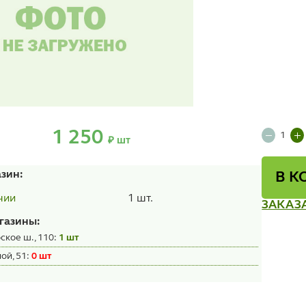
1 250
₽ шт
азин:
В К
1 шт.
чии
ЗАКАЗ
газины:
ское ш., 110:
1 шт
ой, 51:
0 шт