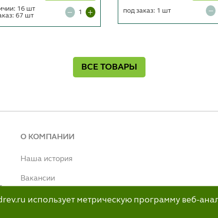
ичии: 16 шт
под заказ: 1 шт
аказ: 67 шт
ВСЕ ТОВАРЫ
О КОМПАНИИ
Наша история
Вакансии
т
Наше производство
ildrev.ru использует метрическую программу веб-ана
н