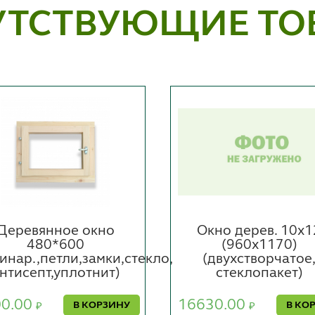
УТСТВУЮЩИЕ ТО
Деревянное окно
Окно дерев. 10х1
480*600
(960х1170)
инар.,петли,замки,стекло,
(двухстворчатое
нтисепт,уплотнит)
стеклопакет)
00.00
16630.00
В КОРЗИНУ
В КО
₽
₽