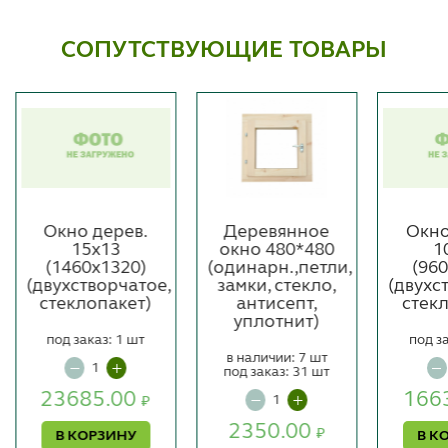
СОПУТСТВУЮЩИЕ ТОВАРЫ
Окно дерев.
Деревянное
Окно
15х13
окно 480*480
1
(1460х1320)
(одинарн.,петли,
(96
(двухстворчатое,
замки, стекло,
(двухс
стеклопакет)
антисепт,
стек
уплотнит)
под заказ: 1 шт
под з
в наличии: 7 шт
под заказ: 31 шт
23685.00
166
₽
2350.00
₽
В КОРЗИНУ
В К