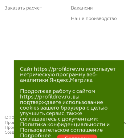
Заказать расчет
Вакансии
Наше производство
Сайт https://profildrev.ru использует
метрическую программу веб-
аналитики Яндекс.Метрика
Продолжая работу с сайтом
https://profildrev.ru, вы
подтверждаете использование
cookies вашего браузера с целью
улучшить сервис, также
© 2021—2023
соглашаетесь с документами:
Производство и продажа пиломатериалов в Петрозаводске.
Политика конфиденциальности и
ПрофильДрев.
Пользовательское соглашение
Создание и поддержка сайта — «
Артлекс
»
Подробнее